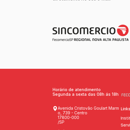
Horário de atendimento
Segunda a sexta das 08h ás 18h
Avenida Cristovão Goulart Marm
Link
o, 739 - Centro
17800-000
Insti
/SP
Serv