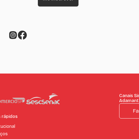
Canais S
Adamant
Fa
s rápidos
tucional
iços