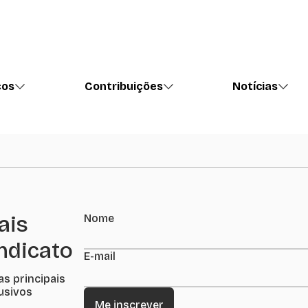
ços
Contribuições
Notícias
ais
Nome
indicato
E-mail
as principais
lusivos