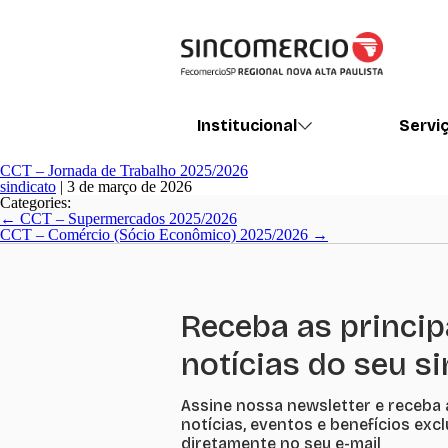
Institucional
Servi
CCT – Jornada de Trabalho 2025/2026
sindicato
|
3 de março de 2026
Categories:
Navegação
←
CCT – Supermercados 2025/2026
de
CCT – Comércio (Sócio Econômico) 2025/2026
→
Post
Receba as princip
notícias do seu s
Assine nossa newsletter e receba 
notícias, eventos e benefícios exc
diretamente no seu e-mail