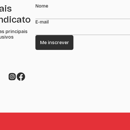
ais
Nome
indicato
E-mail
as principais
lusivos