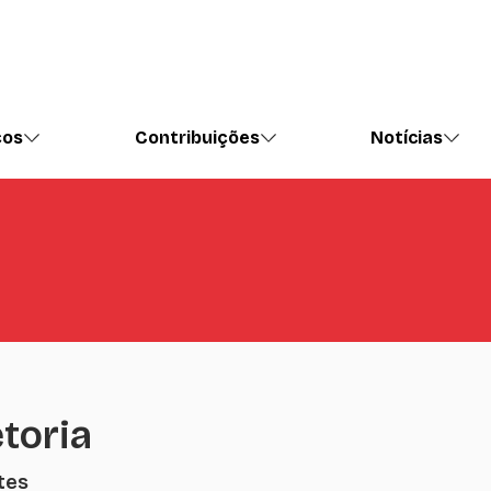
ços
Contribuições
Notícias
etoria
tes