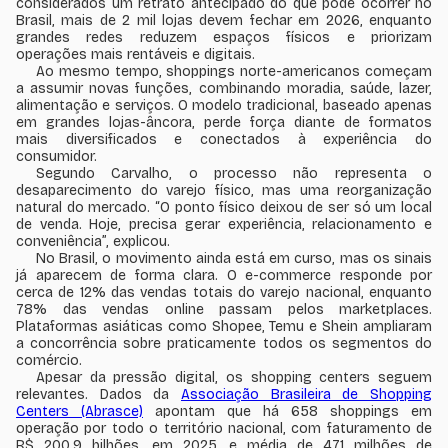
considerados um retrato antecipado do que pode ocorrer no
Brasil, mais de 2 mil lojas devem fechar em 2026, enquanto
grandes redes reduzem espaços físicos e priorizam
operações mais rentáveis e digitais.
Ao mesmo tempo, shoppings norte-americanos começam
a assumir novas funções, combinando moradia, saúde, lazer,
alimentação e serviços. O modelo tradicional, baseado apenas
em grandes lojas-âncora, perde força diante de formatos
mais diversificados e conectados à experiência do
consumidor.
Segundo Carvalho, o processo não representa o
desaparecimento do varejo físico, mas uma reorganização
natural do mercado. “O ponto físico deixou de ser só um local
de venda. Hoje, precisa gerar experiência, relacionamento e
conveniência”, explicou.
No Brasil, o movimento ainda está em curso, mas os sinais
já aparecem de forma clara. O e-commerce responde por
cerca de 12% das vendas totais do varejo nacional, enquanto
78% das vendas online passam pelos marketplaces.
Plataformas asiáticas como Shopee, Temu e Shein ampliaram
a concorrência sobre praticamente todos os segmentos do
comércio.
Apesar da pressão digital, os shopping centers seguem
relevantes. Dados da
Associação Brasileira de Shopping
Centers (Abrasce)
apontam que há 658 shoppings em
operação por todo o território nacional, com faturamento de
R$ 200,9 bilhões, em 2025, e média de 471 milhões de