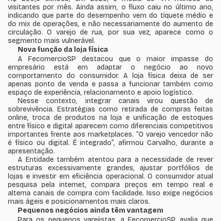
visitantes por mês. Ainda assim, o fluxo caiu no último ano,
indicando que parte do desempenho vem do tíquete médio e
do mix de operações, e não necessariamente do aumento de
circulação. O varejo de rua, por sua vez, aparece como o
segmento mais vulnerável.
Nova função da loja física
A FecomercioSP destacou que o maior impasse do
empresário está em adaptar o negócio ao novo
comportamento do consumidor. A loja física deixa de ser
apenas ponto de venda e passa a funcionar também como
espaço de experiência, relacionamento e apoio logístico.
Nesse contexto, integrar canais virou questão de
sobrevivência. Estratégias como retirada de compras feitas
online, troca de produtos na loja e unificação de estoques
entre físico e digital aparecem como diferenciais competitivos
importantes frente aos marketplaces. “O varejo vencedor não
é físico ou digital. É integrado”, afirmou Carvalho, durante a
apresentação.
A Entidade também atentou para a necessidade de rever
estruturas excessivamente grandes, ajustar portfólios de
lojas e investir em eficiência operacional. O consumidor atual
pesquisa pela internet, compara preços em tempo real e
alterna canais de compra com facilidade. Isso exige negócios
mais ágeis e posicionamentos mais claros.
Pequenos negócios ainda têm vantagem
Para os pequenos varejistas, a FecomercioSP avalia que