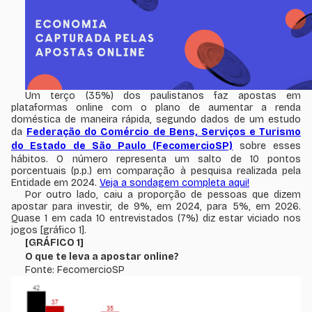
Um terço (35%) dos paulistanos faz apostas em
plataformas online com o plano de aumentar a renda
doméstica de maneira rápida, segundo dados de um estudo
da
Federação do Comércio de Bens, Serviços e Turismo
do Estado de São Paulo (FecomercioSP)
sobre esses
hábitos. O número representa um salto de 10 pontos
porcentuais (p.p.) em comparação à pesquisa realizada pela
Entidade em 2024.
Veja a sondagem completa aqui!
Por outro lado, caiu a proporção de pessoas que dizem
apostar para investir, de 9%, em 2024, para 5%, em 2026.
Quase 1 em cada 10 entrevistados (7%) diz estar viciado nos
jogos [
gráfico 1
].
[GRÁFICO 1]
O que te leva a apostar online
?
Fonte: FecomercioSP