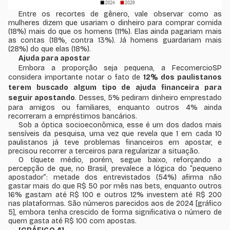
Entre os recortes de gênero, vale observar como as
mulheres dizem que usariam o dinheiro para comprar comida
(18%) mais do que os homens (11%). Elas ainda pagariam mais
as contas (18%, contra 13%). Já homens guardariam mais
(28%) do que elas (18%).
Ajuda para apostar
Embora a proporção seja pequena, a FecomercioSP
considera importante notar o fato de
12% dos paulistanos
terem buscado algum tipo de ajuda financeira para
seguir apostando
. Desses, 5% pediram dinheiro emprestado
para amigos ou familiares, enquanto outros 4% ainda
recorreram a empréstimos bancários.
Sob a óptica socioeconômica, esse é um dos dados mais
sensíveis da pesquisa, uma vez que revela que 1 em cada 10
paulistanos já teve problemas financeiros em apostar, e
precisou recorrer a terceiros para regularizar a situação.
O tíquete médio, porém, segue baixo, reforçando a
percepção de que, no Brasil, prevalece a lógica do “pequeno
apostador”: metade dos entrevistados (54%) afirma não
gastar mais do que R$ 50 por mês nas
bets
, enquanto outros
16% gastam até R$ 100 e outros 12% investem até R$ 200
nas plataformas. São números parecidos aos de 2024 [gráfico
5], embora tenha crescido de forma significativa o número de
quem gasta até R$ 100 com apostas.