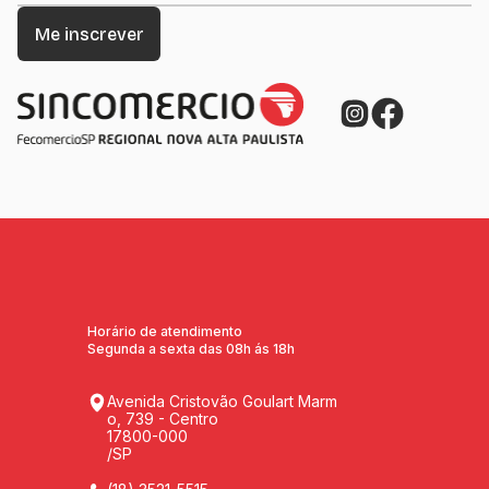
Horário de atendimento
Segunda a sexta das 08h ás 18h
Avenida Cristovão Goulart Marm
o, 739 - Centro
17800-000
/SP