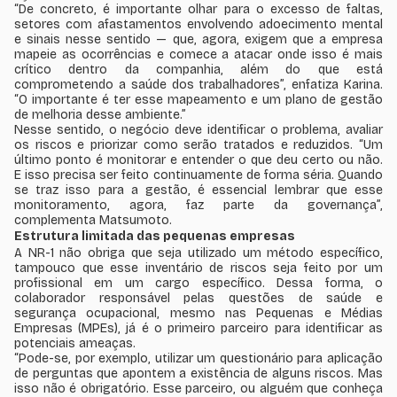
“De concreto, é importante olhar para o excesso de faltas,
setores com afastamentos envolvendo adoecimento mental
e sinais nesse sentido — que, agora, exigem que a empresa
mapeie as ocorrências e comece a atacar onde isso é mais
crítico dentro da companhia, além do que está
comprometendo a saúde dos trabalhadores”, enfatiza Karina.
“O importante é ter esse mapeamento e um plano de gestão
de melhoria desse ambiente.”
Nesse sentido, o negócio deve identificar o problema, avaliar
os riscos e priorizar como serão tratados e reduzidos. “Um
último ponto é monitorar e entender o que deu certo ou não.
E isso precisa ser feito continuamente de forma séria. Quando
se traz isso para a gestão, é essencial lembrar que esse
monitoramento, agora, faz parte da governança”,
complementa Matsumoto.
Estrutura limitada das pequenas empresas
A NR-1 não obriga que seja utilizado um método específico,
tampouco que esse inventário de riscos seja feito por um
profissional em um cargo específico. Dessa forma, o
colaborador responsável pelas questões de saúde e
segurança ocupacional, mesmo nas Pequenas e Médias
Empresas (MPEs), já é o primeiro parceiro para identificar as
potenciais ameaças.
“Pode-se, por exemplo, utilizar um questionário para aplicação
de perguntas que apontem a existência de alguns riscos. Mas
isso não é obrigatório. Esse parceiro, ou alguém que conheça