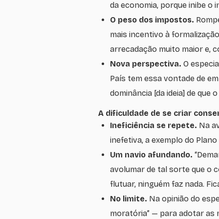
da economia, porque inibe o 
O peso dos impostos.
Rompe
mais incentivo à formalizaçã
arrecadação muito maior e, 
Nova perspectiva.
O especi
País tem essa vontade de em
dominância [da ideia] de que 
A dificuldade de se criar conse
Ineficiência se repete.
Na av
inefetiva, a exemplo do Plano
Um navio afundando.
“Deman
avolumar de tal sorte que o 
flutuar, ninguém faz nada. Fi
No limite.
Na opinião do espec
moratória” — para adotar as