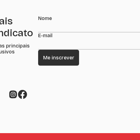
ais
Nome
indicato
E-mail
as principais
lusivos