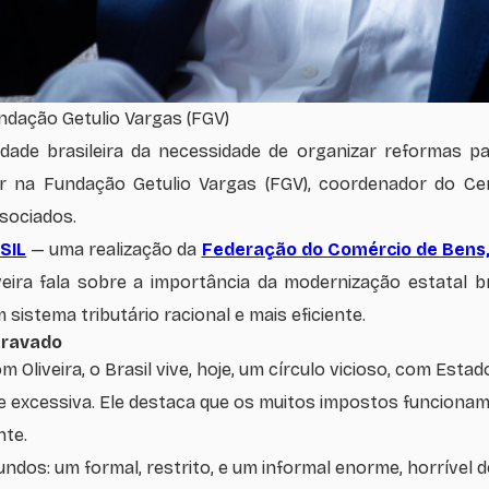
undação Getulio Vargas (FGV)
edade brasileira da necessidade de organizar reformas p
or na Fundação Getulio Vargas (FGV), coordenador do Ce
ssociados.
SIL
— uma realização da
Federação do Comércio de Bens,
veira fala sobre a importância da modernização estatal br
 sistema tributário racional e mais eficiente.
 travado
 Oliveira, o Brasil vive, hoje, um círculo vicioso, com Estado
e excessiva. Ele destaca que os muitos impostos funciona
nte.
ndos: um formal, restrito, e um informal enorme, horrível