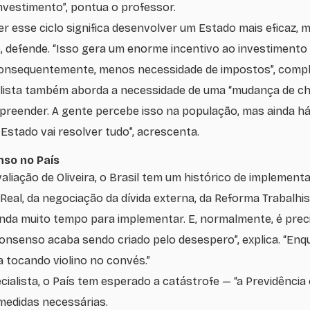
investimento”, pontua o professor.
r esse ciclo significa desenvolver um Estado mais eficaz, 
o, defende. “Isso gera um enorme incentivo ao investimento
consequentemente, menos necessidade de impostos”, comp
alista também aborda a necessidade de uma “mudança de c
preender. A gente percebe isso na população, mas ainda h
o Estado vai resolver tudo”, acrescenta.
nso no País
aliação de Oliveira, o Brasil tem um histórico de implemen
 Real, da negociação da dívida externa, da Reforma Trabalhi
da muito tempo para implementar. E, normalmente, é prec
consenso acaba sendo criado pelo desespero”, explica. “Enq
ca tocando violino no convés.”
ialista, o País tem esperado a catástrofe — “a Previdência e
 medidas necessárias.