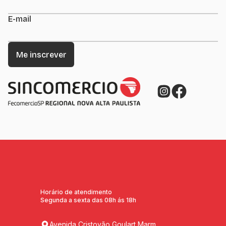
E-mail
Horário de atendimento
Segunda a sexta das 08h ás 18h
Avenida Cristovão Goulart Marm