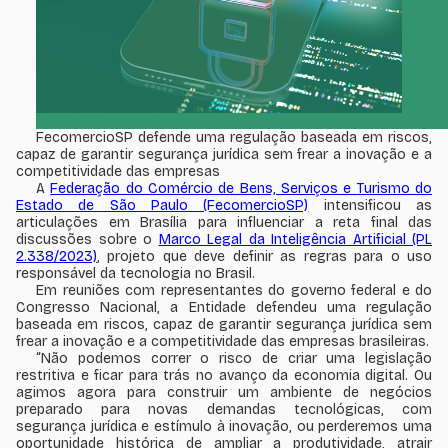
FecomercioSP defende uma regulação baseada em riscos,
capaz de garantir segurança jurídica sem frear a inovação e a
competitividade das empresas
A
Federação do Comércio de Bens, Serviços e Turismo do
Estado de São Paulo (FecomercioSP)
intensificou as
articulações em Brasília para influenciar a reta final das
discussões sobre o
Marco Legal da Inteligência Artificial (PL
2.338/2023)
, projeto que deve definir as regras para o uso
responsável da tecnologia no Brasil.
Em reuniões com representantes do governo federal e do
Congresso Nacional, a Entidade defendeu uma regulação
baseada em riscos, capaz de garantir segurança jurídica sem
frear a inovação e a competitividade das empresas brasileiras.
“Não podemos correr o risco de criar uma legislação
restritiva e ficar para trás no avanço da economia digital. Ou
agimos agora para construir um ambiente de negócios
preparado para novas demandas tecnológicas, com
segurança jurídica e estímulo à inovação, ou perderemos uma
oportunidade histórica de ampliar a produtividade, atrair