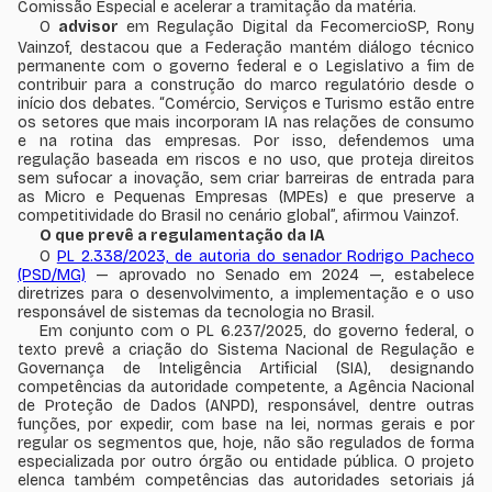
Comissão Especial e acelerar a tramitação da matéria.
O
advisor
em Regulação Digital da FecomercioSP, Rony
Vainzof, destacou que a Federação mantém diálogo técnico
permanente com o governo federal e o Legislativo a fim de
contribuir para a construção do marco regulatório desde o
início dos debates. “Comércio, Serviços e Turismo estão entre
os setores que mais incorporam IA nas relações de consumo
e na rotina das empresas. Por isso, defendemos uma
regulação baseada em riscos e no uso, que proteja direitos
sem sufocar a inovação, sem criar barreiras de entrada para
as Micro e Pequenas Empresas (MPEs) e que preserve a
competitividade do Brasil no cenário global”, afirmou Vainzof.
O que prevê a regulamentação da IA
O
PL 2.338/2023, de autoria do senador Rodrigo Pacheco
(PSD/MG)
— aprovado no Senado em 2024 —, estabelece
diretrizes para o desenvolvimento, a implementação e o uso
responsável de sistemas da tecnologia no Brasil.
Em conjunto com o PL 6.237/2025, do governo federal, o
texto prevê a criação do Sistema Nacional de Regulação e
Governança de Inteligência Artificial (SIA), designando
competências da autoridade competente, a Agência Nacional
de Proteção de Dados (ANPD), responsável, dentre outras
funções, por expedir, com base na lei, normas gerais e por
regular os segmentos que, hoje, não são regulados de forma
especializada por outro órgão ou entidade pública. O projeto
elenca também competências das autoridades setoriais já